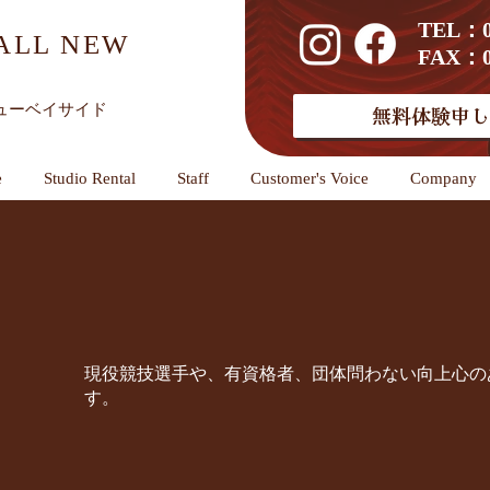
TEL：01
ALL NEW
FAX：01
ューベイサイド
無料体験申し
e
Studio Rental
Staff
Customer's Voice
Company
現役競技選手や、有資格者、団体問わない向上心の
す。