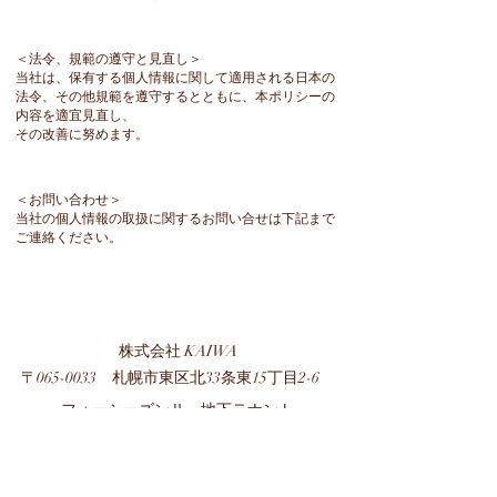
＜法令、規範の遵守と見直し＞
当社は、保有する個人情報に関して適用される日本の
法令、その他規範を遵守するとともに、本ポリシーの
内容を適宜見直し、
その改善に努めます。
＜お問い合わせ＞
当社の個人情報の取扱に関するお問い合せは下記まで
ご連絡ください。
株式会社 KAIWA
〒065-0033 札幌市東区北33条東15丁目2-6
フォーシーズンⅡ 地下テナント
TEL ：
011-299-8528
FAX ：011-299-8528
営業時間：12:30〜14:30​