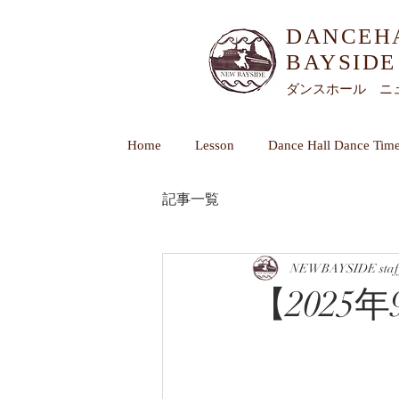
DANCEH
BAYSIDE​
ダンスホール ニ
Home
Lesson
Dance Hall Dance Tim
記事一覧
NEWBAYSIDE staf
【202