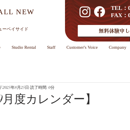
TEL：01
ALL NEW
FAX：01
ューベイサイド
無料体験申し
e
Studio Rental
Staff
Customer's Voice
Company
f
2025年8月25日
読了時間: 0分
5年9月度カレンダー】