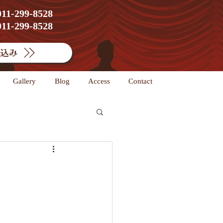
1-299-8528
1-299-8528
込み
Gallery
Blog
Access
Contact