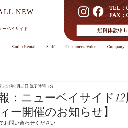
TEL：01
ALL NEW
FAX：01
ューベイサイド
無料体験申し
e
Studio Rental
Staff
Customer's Voice
Company
f
2024年6月25日
読了時間: 1分
報：ニューベイサイド12
ィー開催のお知らせ】
でお問い合わせください