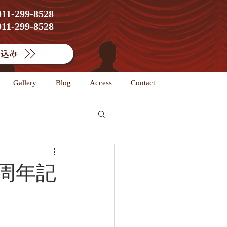
1-299-8528
1-299-8528
込み
Gallery
Blog
Access
Contact
周年記