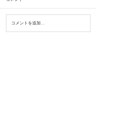
夏祭りダンスパ
コメントを追加…
【2026年7月度カレンダ
ー】
DANCEHALL
NEW BAYSIDE​
​ダンスホール ニューベイサイド
無料体験申し込み
〒065-0033
​札幌市東区北33条東15丁目2-6
フォーシーズンⅡ 地下テナント
​TEL：011-299-8528
​FAX：011-299-8528
Home
Lesson